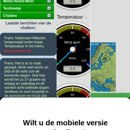
Meteo Noord West
Testhoekje
Chatbox
Laatste berichten van de
chatbox:
Frans: Nationaal Hitteplan
toegevoegd onder kopje
Temperatuur in het menu.
[24-06-2026 05:15]
Frans: Het is al zo vaak
gezegd, drink veel vocht, en
blijf uit de volle zon de
komende dagen. Ook hier
wordt het ca 37 graden op
vrijdag en zaterdag en dit
worden echt snikhete dagen.
Ventileer zo veel mogelijk in
de avonduren en houd alle
ramen en deuren overdag
dicht. Ook de gordijnen.
[23-06-2026 20:08]
Wilt u de mobiele versie