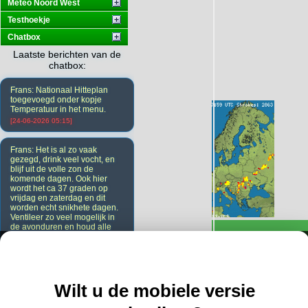
Meteo Noord West
Testhoekje
Chatbox
Laatste berichten van de
chatbox:
Frans: Nationaal Hitteplan
toegevoegd onder kopje
Temperatuur in het menu.
[24-06-2026 05:15]
Frans: Het is al zo vaak
gezegd, drink veel vocht, en
blijf uit de volle zon de
komende dagen. Ook hier
wordt het ca 37 graden op
vrijdag en zaterdag en dit
worden echt snikhete dagen.
Ventileer zo veel mogelijk in
de avonduren en houd alle
ramen en deuren overdag
dicht. Ook de gordijnen.
[23-06-2026 20:08]
Wilt u de mobiele versie