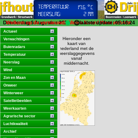
😊
Donderdag 6 Augustus 2026
Welkom op de vernieuwde Meteo Noord West website.
laatste update: 05:16:24
Actueel
Hieronder een
Verwachtingen
kaart van
Buienradars
nederland met de
neerslaggegevens
Temperatuur
vanaf
Neerslag
middernacht.
Wind
Zon en Maan
Onweer
Winterweer
Satellietbeelden
Weerkaarten
Agrarische sector
Luchtkwaliteit
Archief