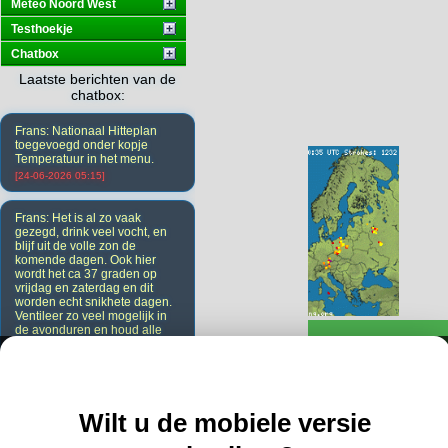
Meteo Noord West
Testhoekje
Chatbox
Laatste berichten van de
chatbox:
Frans: Nationaal Hitteplan
toegevoegd onder kopje
Temperatuur in het menu.
[24-06-2026 05:15]
Frans: Het is al zo vaak
gezegd, drink veel vocht, en
blijf uit de volle zon de
komende dagen. Ook hier
wordt het ca 37 graden op
vrijdag en zaterdag en dit
worden echt snikhete dagen.
Ventileer zo veel mogelijk in
de avonduren en houd alle
ramen en deuren overdag
dicht. Ook de gordijnen.
[23-06-2026 20:08]
Wilt u de mobiele versie