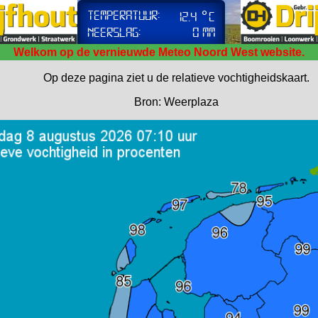
Welkom op de vernieuwde Meteo Noord West website.
Op deze pagina ziet u de relatieve vochtigheidskaart.
Bron: Weerplaza