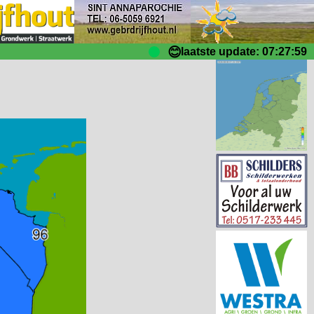
😊
laatste update: 07:27:59