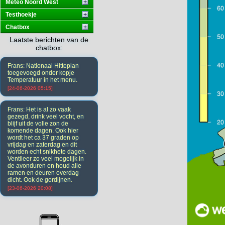
Meteo Noord West
Testhoekje
Chatbox
Laatste berichten van de
chatbox:
Frans: Nationaal Hitteplan
toegevoegd onder kopje
Temperatuur in het menu.
[24-06-2026 05:15]
Frans: Het is al zo vaak
gezegd, drink veel vocht, en
blijf uit de volle zon de
komende dagen. Ook hier
wordt het ca 37 graden op
vrijdag en zaterdag en dit
worden echt snikhete dagen.
Ventileer zo veel mogelijk in
de avonduren en houd alle
ramen en deuren overdag
dicht. Ook de gordijnen.
[23-06-2026 20:08]