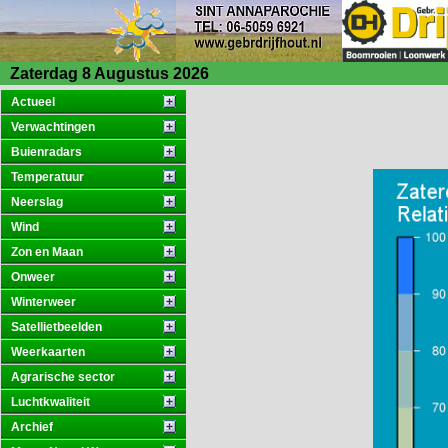
Zaterdag 8 Augustus 2026
Actueel
Verwachtingen
Buienradars
Temperatuur
Neerslag
Wind
Zon en Maan
Onweer
Winterweer
Satellietbeelden
Weerkaarten
Agrarische sector
Luchtkwaliteit
Archief