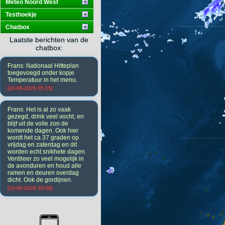
Meteo Noord West
Testhoekje
Chatbox
Laatste berichten van de
chatbox:
Frans: Nationaal Hitteplan
toegevoegd onder kopje
Temperatuur in het menu.
[24-06-2026 05:15]
Frans: Het is al zo vaak
gezegd, drink veel vocht, en
blijf uit de volle zon de
komende dagen. Ook hier
wordt het ca 37 graden op
vrijdag en zaterdag en dit
worden echt snikhete dagen.
Ventileer zo veel mogelijk in
de avonduren en houd alle
ramen en deuren overdag
dicht. Ook de gordijnen.
[23-06-2026 20:08]