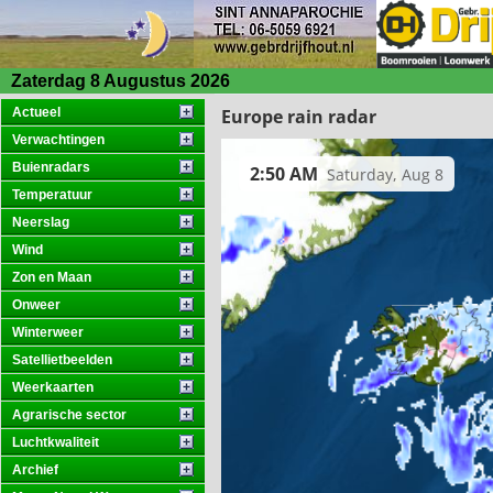
Zaterdag 8 Augustus 2026
Actueel
Verwachtingen
Buienradars
Temperatuur
Neerslag
Wind
Zon en Maan
Onweer
Winterweer
Satellietbeelden
Weerkaarten
Agrarische sector
Luchtkwaliteit
Archief