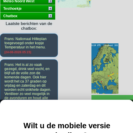
Meteo Noord West
Testhoekje
Chatbox
Laatste berichten van de
chatbox:
Frans: Nationaal Hitteplan
toegevoegd onder kopje
Temperatuur in het menu.
[24-06-2026 05:15]
Frans: Het is al zo vaak
gezegd, drink veel vocht, en
blijf uit de volle zon de
komende dagen. Ook hier
wordt het ca 37 graden op
vrijdag en zaterdag en dit
worden echt snikhete dagen.
Ventileer zo veel mogelijk in
de avonduren en houd alle
ramen en deuren overdag
dicht. Ook de gordijnen.
[23-06-2026 20:08]
Wilt u de mobiele versie