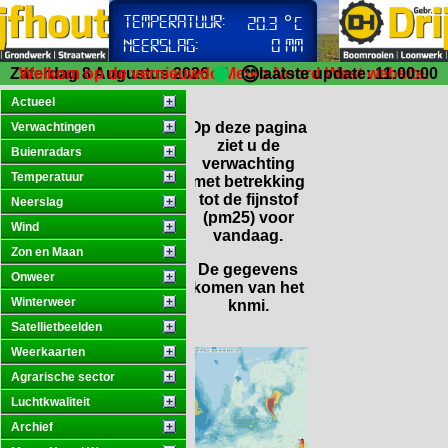
😊
Zaterdag 8 Augustus 2026
Welkom op de vernieuwde Meteo Noord West website.
laatste update: 11:00:00
Actueel
Op deze pagina
Verwachtingen
ziet u de
Buienradars
verwachting
Temperatuur
met betrekking
tot de fijnstof
Neerslag
(pm25) voor
Wind
vandaag.
Zon en Maan
De gegevens
Onweer
komen van het
Winterweer
knmi.
Satellietbeelden
Weerkaarten
Agrarische sector
Luchtkwaliteit
Archief