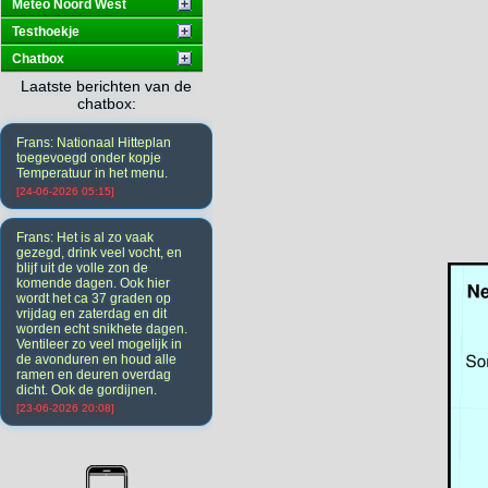
Meteo Noord West
Testhoekje
Chatbox
Laatste berichten van de
chatbox:
Frans: Nationaal Hitteplan
toegevoegd onder kopje
Temperatuur in het menu.
[24-06-2026 05:15]
Frans: Het is al zo vaak
gezegd, drink veel vocht, en
blijf uit de volle zon de
komende dagen. Ook hier
wordt het ca 37 graden op
vrijdag en zaterdag en dit
worden echt snikhete dagen.
Ventileer zo veel mogelijk in
de avonduren en houd alle
ramen en deuren overdag
dicht. Ook de gordijnen.
[23-06-2026 20:08]