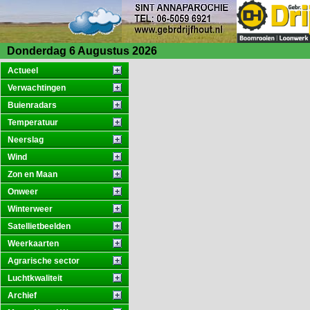
Donderdag 6 Augustus 2026
Actueel
Verwachtingen
Buienradars
Temperatuur
Neerslag
Wind
Zon en Maan
Onweer
Winterweer
Satellietbeelden
Weerkaarten
Agrarische sector
Luchtkwaliteit
Archief