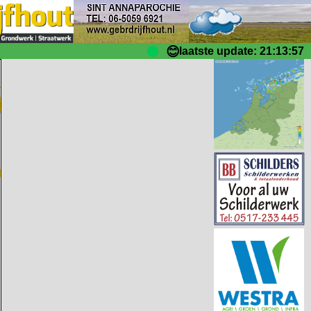
😊
laatste update: 21:13:57