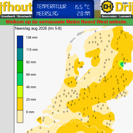
Welkom op de vernieuwde Meteo Noord West website.