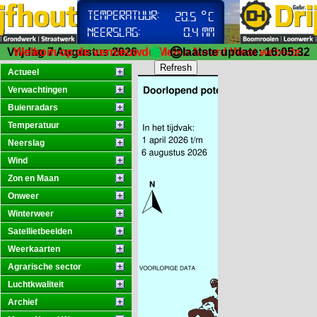
😊
Vrijdag 7 Augustus 2026
Welkom op de vernieuwde Meteo Noord West website.
laatste update: 16:05:32
Actueel
Verwachtingen
Buienradars
Temperatuur
Neerslag
Wind
Zon en Maan
Onweer
Winterweer
Satellietbeelden
Weerkaarten
Agrarische sector
Luchtkwaliteit
Archief