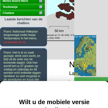
Meteo Noord West
Testhoekje
Chatbox
Laatste berichten van de
chatbox:
Frans: Nationaal Hitteplan
toegevoegd onder kopje
Temperatuur in het menu.
[24-06-2026 05:15]
Frans: Het is al zo vaak
gezegd, drink veel vocht, en
blijf uit de volle zon de
komende dagen. Ook hier
wordt het ca 37 graden op
vrijdag en zaterdag en dit
worden echt snikhete dagen.
Ventileer zo veel mogelijk in
de avonduren en houd alle
ramen en deuren overdag
dicht. Ook de gordijnen.
[23-06-2026 20:08]
Wilt u de mobiele versie