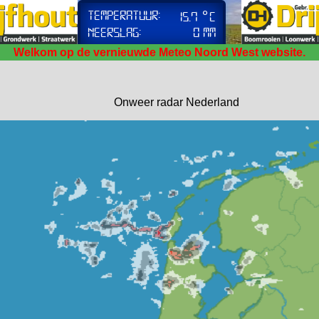
Welkom op de vernieuwde Meteo Noord West website.
Onweer radar Nederland