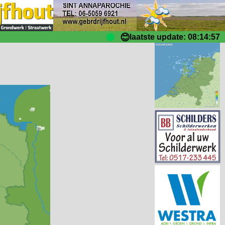
😊
laatste update: 08:14:57