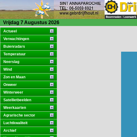
Vrijdag 7 Augustus 2026
Actueel
Verwachtingen
Buienradars
Temperatuur
Neerslag
Wind
Zon en Maan
Onweer
Winterweer
Satellietbeelden
Weerkaarten
Agrarische sector
Luchtkwaliteit
Archief