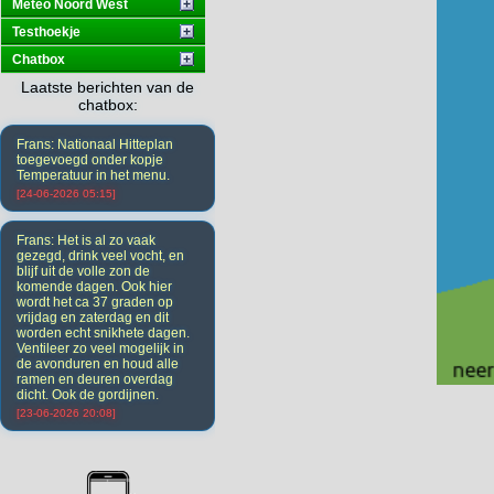
Meteo Noord West
Testhoekje
Chatbox
Laatste berichten van de
chatbox:
Frans: Nationaal Hitteplan
toegevoegd onder kopje
Temperatuur in het menu.
[24-06-2026 05:15]
Frans: Het is al zo vaak
gezegd, drink veel vocht, en
blijf uit de volle zon de
komende dagen. Ook hier
wordt het ca 37 graden op
vrijdag en zaterdag en dit
worden echt snikhete dagen.
Ventileer zo veel mogelijk in
de avonduren en houd alle
ramen en deuren overdag
dicht. Ook de gordijnen.
[23-06-2026 20:08]