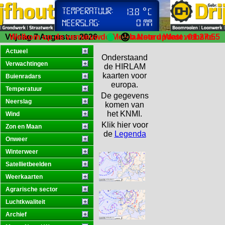
😟
Vrijdag 7 Augustus 2026
Welkom op de vernieuwde Meteo Noord West website.
laatste update: 01:27:55
Actueel
Onderstaand
Verwachtingen
de HIRLAM
kaarten voor
Buienradars
europa.
Temperatuur
De gegevens
Neerslag
komen van
het KNMI.
Wind
Klik hier voor
Zon en Maan
de
Legenda
Onweer
Winterweer
Satellietbeelden
Weerkaarten
Agrarische sector
Luchtkwaliteit
Archief