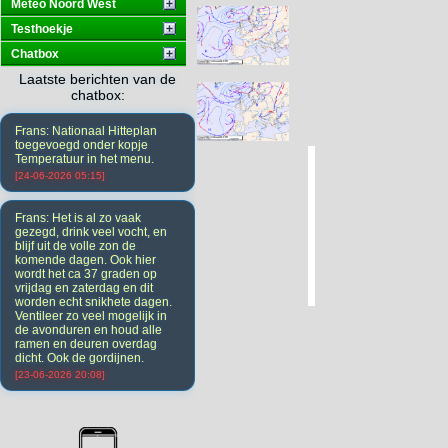
Meteo Noord West
Testhoekje
Chatbox
Laatste berichten van de
chatbox:
Frans: Nationaal Hitteplan
toegevoegd onder kopje
Temperatuur in het menu.
[24-06-2026 05:15]
Frans: Het is al zo vaak
gezegd, drink veel vocht, en
blijf uit de volle zon de
komende dagen. Ook hier
wordt het ca 37 graden op
vrijdag en zaterdag en dit
worden echt snikhete dagen.
Ventileer zo veel mogelijk in
de avonduren en houd alle
ramen en deuren overdag
dicht. Ook de gordijnen.
[23-06-2026 20:08]