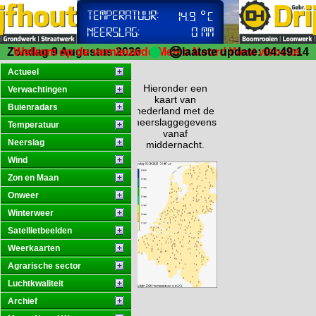
😊
Zondag 9 Augustus 2026
Welkom op de vernieuwde Meteo Noord West website.
laatste update: 04:49:14
Actueel
Hieronder een
Verwachtingen
kaart van
Buienradars
nederland met de
neerslaggegevens
Temperatuur
vanaf
Neerslag
middernacht.
Wind
Zon en Maan
Onweer
Winterweer
Satellietbeelden
Weerkaarten
Agrarische sector
Luchtkwaliteit
Archief