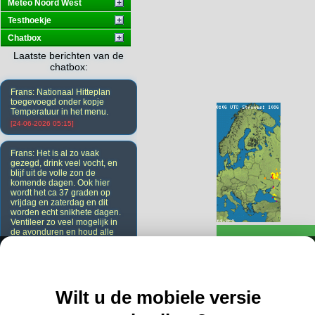
Meteo Noord West
Testhoekje
Chatbox
Laatste berichten van de
chatbox:
Frans: Nationaal Hitteplan
toegevoegd onder kopje
Temperatuur in het menu.
[24-06-2026 05:15]
Frans: Het is al zo vaak
gezegd, drink veel vocht, en
blijf uit de volle zon de
komende dagen. Ook hier
wordt het ca 37 graden op
vrijdag en zaterdag en dit
worden echt snikhete dagen.
Ventileer zo veel mogelijk in
de avonduren en houd alle
ramen en deuren overdag
dicht. Ook de gordijnen.
[23-06-2026 20:08]
Wilt u de mobiele versie