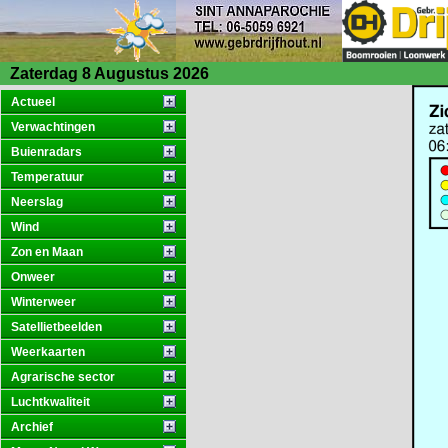
Zaterdag 8 Augustus 2026
Actueel
Verwachtingen
Buienradars
Temperatuur
Neerslag
Wind
Zon en Maan
Onweer
Winterweer
Satellietbeelden
Weerkaarten
Agrarische sector
Luchtkwaliteit
Archief