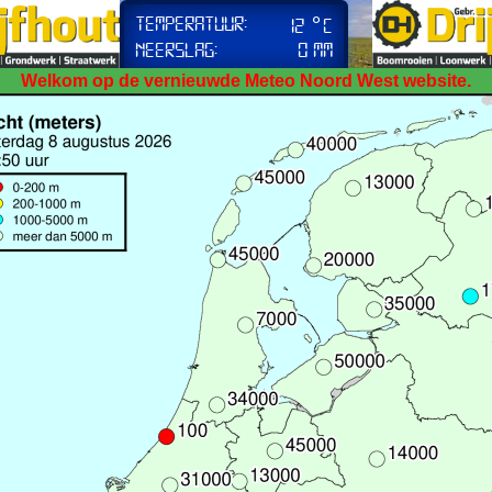
Welkom op de vernieuwde Meteo Noord West website.