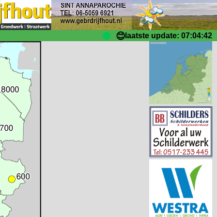
😊
laatste update: 07:04:42