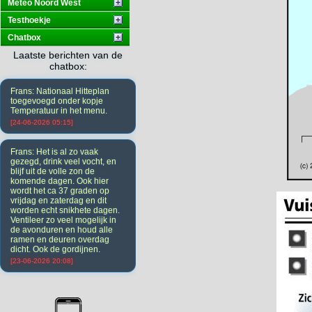
Meteo Noord West
Testhoekje
Chatbox
Laatste berichten van de
chatbox:
Frans: Nationaal Hitteplan
toegevoegd onder kopje
Temperatuur in het menu.
[24-06-2026 05:15]
Frans: Het is al zo vaak
gezegd, drink veel vocht, en
blijf uit de volle zon de
komende dagen. Ook hier
wordt het ca 37 graden op
vrijdag en zaterdag en dit
worden echt snikhete dagen.
Ventileer zo veel mogelijk in
de avonduren en houd alle
ramen en deuren overdag
dicht. Ook de gordijnen.
[23-06-2026 20:08]