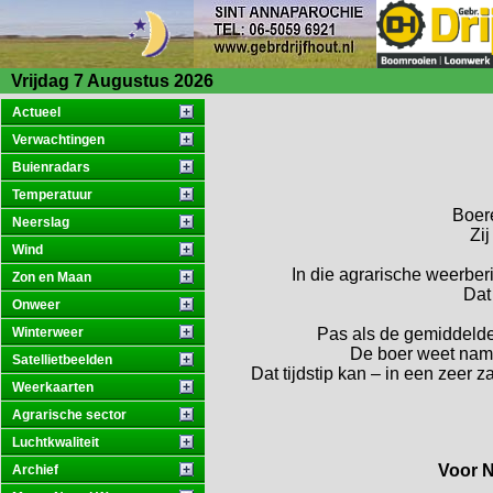
Vrijdag 7 Augustus 2026
Actueel
Verwachtingen
Buienradars
Temperatuur
Boere
Neerslag
Zij
Wind
In die agrarische weerber
Zon en Maan
Dat
Onweer
Winterweer
Pas als de gemiddelde
De boer weet namel
Satellietbeelden
Dat tijdstip kan – in een zeer 
Weerkaarten
Agrarische sector
Luchtkwaliteit
Voor N
Archief