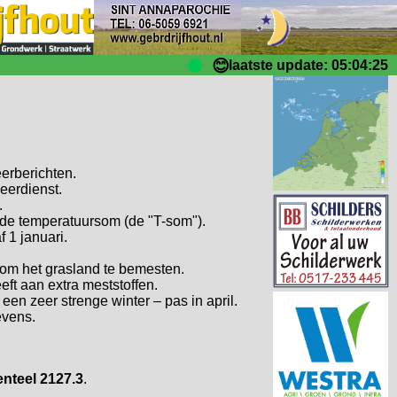
😊
laatste update: 05:04:25
erberichten.
eerdienst.
.
 de temperatuursom (de "T-som").
 1 januari.
 om het grasland te bemesten.
ft aan extra meststoffen.
een zeer strenge winter – pas in april.
evens.
nteel 2127.3
.