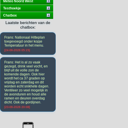
Meteo Noord West
Testhoekje
Chatbox
Laatste berichten van de
chatbox:
Frans: Nationaal Hitteplan
toegevoegd onder kopje
Temperatuur in het menu.
[24-06-2026 05:15]
Frans: Het is al zo vaak
gezegd, drink veel vocht, en
blijf uit de volle zon de
komende dagen. Ook hier
wordt het ca 37 graden op
vrijdag en zaterdag en dit
worden echt snikhete dagen.
Ventileer zo veel mogelijk in
de avonduren en houd alle
ramen en deuren overdag
dicht. Ook de gordijnen.
[23-06-2026 20:08]