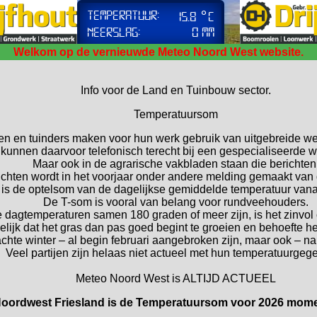
Welkom op de vernieuwde Meteo Noord West website.
Info voor de Land en Tuinbouw sector.
Temperatuursom
n en tuinders maken voor hun werk gebruik van uitgebreide we
 kunnen daarvoor telefonisch terecht bij een gespecialiseerde w
Maar ook in de agrarische vakbladen staan die berichten
ichten wordt in het voorjaar onder andere melding gemaakt van
 is de optelsom van de dagelijkse gemiddelde temperatuur vanaf
De T-som is vooral van belang voor rundveehouders.
 dagtemperaturen samen 180 graden of meer zijn, is het zinvol
ijk dat het gras dan pas goed begint te groeien en behoefte hee
zachte winter – al begin februari aangebroken zijn, maar ook – na 
Veel partijen zijn helaas niet actueel met hun temperatuurgeg
Meteo Noord West is ALTIJD ACTUEEL
oordwest Friesland is de Temperatuursom voor 2026 mome