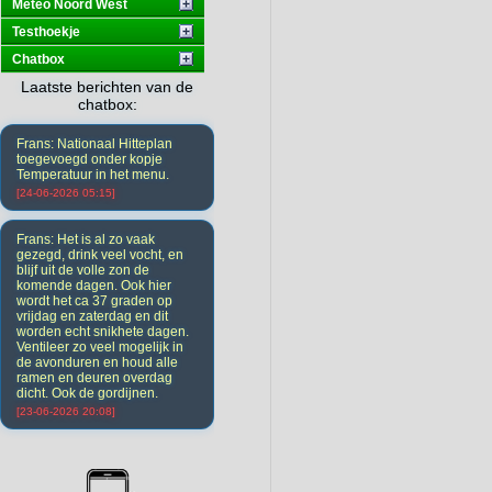
Meteo Noord West
Testhoekje
Chatbox
Laatste berichten van de
chatbox:
Frans: Nationaal Hitteplan
toegevoegd onder kopje
Temperatuur in het menu.
[24-06-2026 05:15]
Frans: Het is al zo vaak
gezegd, drink veel vocht, en
blijf uit de volle zon de
komende dagen. Ook hier
wordt het ca 37 graden op
vrijdag en zaterdag en dit
worden echt snikhete dagen.
Ventileer zo veel mogelijk in
de avonduren en houd alle
ramen en deuren overdag
dicht. Ook de gordijnen.
[23-06-2026 20:08]