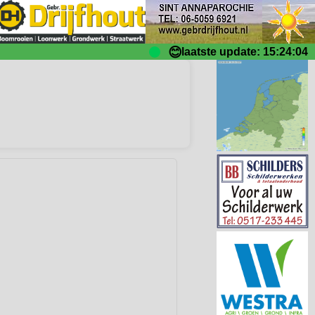
😊
laatste update: 15:24:04