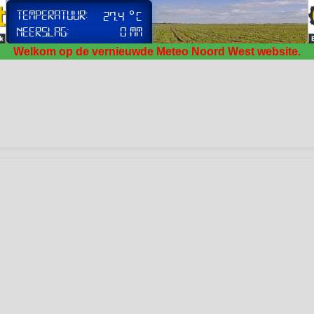
Welkom op de vernieuwde Meteo Noord West website.