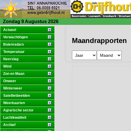
Zondag 9 Augustus 2026
Actueel
Verwachtingen
Maandrapporten
Buienradars
Temperatuur
Neerslag
Wind
Zon en Maan
Onweer
Winterweer
Satellietbeelden
Weerkaarten
Agrarische sector
Luchtkwaliteit
Archief