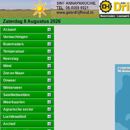
Zaterdag 8 Augustus 2026
Actueel
Verwachtingen
Buienradars
Temperatuur
Neerslag
Wind
Zon en Maan
Onweer
Winterweer
Satellietbeelden
Weerkaarten
Agrarische sector
Luchtkwaliteit
Archief