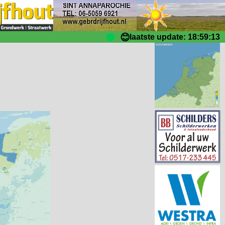
😊
laatste update: 18:59:13