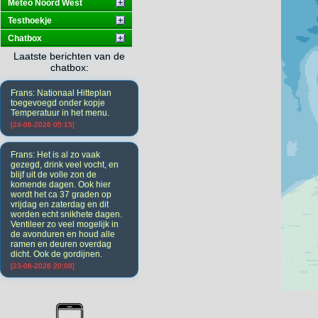
Meteo Noord West
Testhoekje
Chatbox
Laatste berichten van de
chatbox:
Frans: Nationaal Hitteplan
toegevoegd onder kopje
Temperatuur in het menu.
[24-06-2026 05:15]
Frans: Het is al zo vaak
gezegd, drink veel vocht, en
blijf uit de volle zon de
komende dagen. Ook hier
wordt het ca 37 graden op
vrijdag en zaterdag en dit
worden echt snikhete dagen.
Ventileer zo veel mogelijk in
de avonduren en houd alle
ramen en deuren overdag
dicht. Ook de gordijnen.
[23-06-2026 20:08]