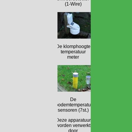
(1-Wire)
De klomphoogte
temperatuur
meter
De
bodemtemperatuur
sensoren (7st.)
Deze apparatuur
worden verwerkt
door