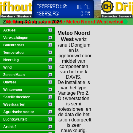
Zaterdag 8 Augustus 2026
Welkom op de vernieuwde Meteo Noord West website.
Actueel
Too Many Requests
Meteo
Noord
Verwachtingen
West
werkt
vanuit Dongjum
Buienradars
The user has sent too many requests in a g
en is
Temperatuur
opgebouwd door
Neerslag
middel van
componenten
Wind
van het merk
Zon en Maan
DAVIS.
De installatie is
Onweer
van het type
Winterweer
Vantage Pro 2.
Satellietbeelden
Dit weerstation
is semi
Weerkaarten
professioneel en
Agrarische sector
de data die het
Luchtkwaliteit
station doorgeeft
is zeer
Archief
nauwkeurig.