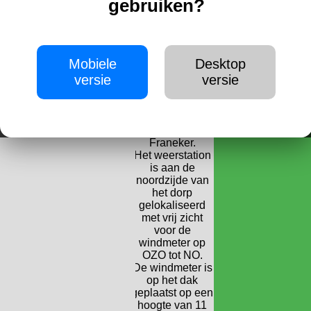
gebruiken?
"Weather
Display Live"
Dit programma
zorgt voor de
bewegende
Nu ook op je mobiel!
Mobiele
Desktop
metertjes op de
versie
versie
website.
Dongjum is een
klein dorpje ten
noorden van
Franeker.
Het weerstation
is aan de
noordzijde van
het dorp
gelokaliseerd
met vrij zicht
voor de
windmeter op
OZO tot NO.
De windmeter is
op het dak
geplaatst op een
hoogte van 11