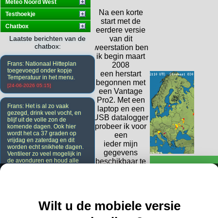
Meteo Noord West
Na een korte
Testhoekje
start met de
Chatbox
eerdere versie
Laatste berichten van de
van dit
chatbox:
weerstation ben
ik begin maart
Frans: Nationaal Hitteplan
2008
toegevoegd onder kopje
een herstart
Temperatuur in het menu.
begonnen met
[24-06-2026 05:15]
een Vantage
Pro2. Met een
Frans: Het is al zo vaak
laptop en een
gezegd, drink veel vocht, en
USB datalogger
blijf uit de volle zon de
probeer ik voor
komende dagen. Ook hier
wordt het ca 37 graden op
een
vrijdag en zaterdag en dit
ieder mijn
worden echt snikhete dagen.
gegevens
Ventileer zo veel mogelijk in
de avonduren en houd alle
beschikbaar te
ramen en deuren overdag
stellen.
dicht. Ook de gordijnen.
Weather Display
[23-06-2026 20:08]
is de software
welke gebruikt
Wilt u de mobiele versie
wordt, met de
uitbreiding