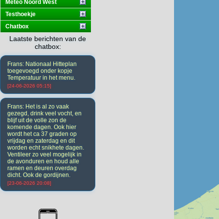
Meteo Noord West
Testhoekje
Chatbox
Laatste berichten van de
chatbox:
Frans: Nationaal Hitteplan
toegevoegd onder kopje
Temperatuur in het menu.
[24-06-2026 05:15]
Frans: Het is al zo vaak
gezegd, drink veel vocht, en
blijf uit de volle zon de
komende dagen. Ook hier
wordt het ca 37 graden op
vrijdag en zaterdag en dit
worden echt snikhete dagen.
Ventileer zo veel mogelijk in
de avonduren en houd alle
ramen en deuren overdag
dicht. Ook de gordijnen.
[23-06-2026 20:08]