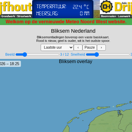
Welkom op de vernieuwde Meteo Noord West website.
Bliksem Nederland
Bliksemontladingen bovenop een vaste basiskaart.
Rood is nieuw, geel is ouder, wit is het oudste spoor.
‹
Pauze
›
Beeld
4 / 12
Snelheid
3
026 – 18:30