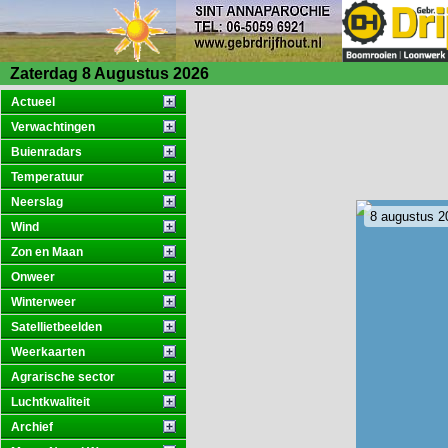
Zaterdag 8 Augustus 2026
Actueel
Verwachtingen
Buienradars
Temperatuur
Neerslag
8 augustus 2
Wind
Zon en Maan
Onweer
Winterweer
Satellietbeelden
Weerkaarten
Agrarische sector
Luchtkwaliteit
Archief