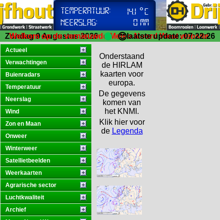
😊
Zondag 9 Augustus 2026
Welkom op de vernieuwde Meteo Noord West website.
laatste update: 07:22:26
Actueel
Onderstaand
Verwachtingen
de HIRLAM
kaarten voor
Buienradars
europa.
Temperatuur
De gegevens
Neerslag
komen van
het KNMI.
Wind
Klik hier voor
Zon en Maan
de
Legenda
Onweer
Winterweer
Satellietbeelden
Weerkaarten
Agrarische sector
Luchtkwaliteit
Archief