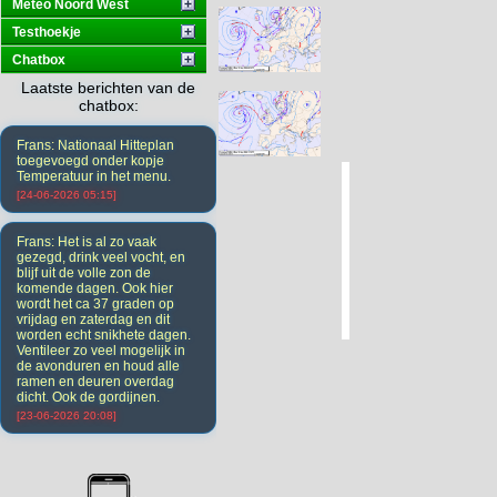
Meteo Noord West
Testhoekje
Chatbox
Laatste berichten van de
chatbox:
Frans: Nationaal Hitteplan
toegevoegd onder kopje
Temperatuur in het menu.
[24-06-2026 05:15]
Frans: Het is al zo vaak
gezegd, drink veel vocht, en
blijf uit de volle zon de
komende dagen. Ook hier
wordt het ca 37 graden op
vrijdag en zaterdag en dit
worden echt snikhete dagen.
Ventileer zo veel mogelijk in
de avonduren en houd alle
ramen en deuren overdag
dicht. Ook de gordijnen.
[23-06-2026 20:08]