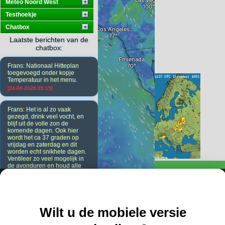
Meteo Noord West
Testhoekje
Chatbox
Laatste berichten van de
chatbox:
Frans: Nationaal Hitteplan
toegevoegd onder kopje
Temperatuur in het menu.
[24-06-2026 05:15]
Frans: Het is al zo vaak
gezegd, drink veel vocht, en
blijf uit de volle zon de
komende dagen. Ook hier
wordt het ca 37 graden op
vrijdag en zaterdag en dit
worden echt snikhete dagen.
Ventileer zo veel mogelijk in
de avonduren en houd alle
ramen en deuren overdag
dicht. Ook de gordijnen.
[23-06-2026 20:08]
Wilt u de mobiele versie