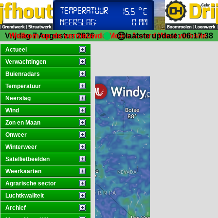
😊
Vrijdag 7 Augustus 2026
Welkom op de vernieuwde Meteo Noord West website.
laatste update: 06:17:38
Actueel
Verwachtingen
Buienradars
Temperatuur
Neerslag
Wind
Zon en Maan
Onweer
Winterweer
Satellietbeelden
Weerkaarten
Agrarische sector
Luchtkwaliteit
Archief