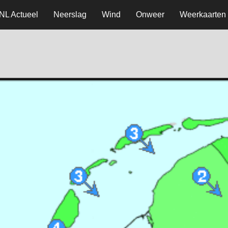
NL Actueel
Neerslag
Wind
Onweer
Weerkaarten